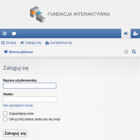
ię
Szukaj
or
Zaloguj się
Zarejestruj się
al
ar
S
ce
Strona główna
a
og
ej
z
j
uj
es
u
Zaloguj się
…
si
tru
k
a
ę
j
Nazwa użytkownika:
j
si
Hasło:
ę
Nie pamiętam hasła
Zapamiętaj mnie
Ukryj mój status podczas tej sesji