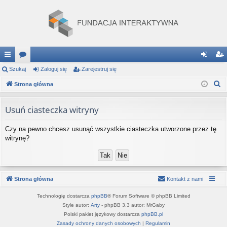
ię
Szukaj
or
Zaloguj się
Zarejestruj się
al
ar
S
ce
Strona główna
a
og
ej
z
j
uj
es
u
Usuń ciasteczka witryny
…
si
tru
k
Czy na pewno chcesz usunąć wszystkie ciasteczka utworzone przez tę
a
ę
j
witrynę?
j
si
ę
Strona główna
Kontakt z nami
Technologię dostarcza
phpBB
® Forum Software © phpBB Limited
Style autor:
Arty
- phpBB 3.3 autor: MrGaby
Polski pakiet językowy dostarcza
phpBB.pl
Zasady ochrony danych osobowych
|
Regulamin