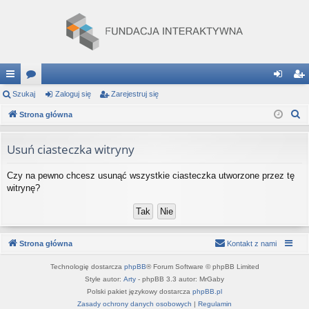
ię
Szukaj
or
Zaloguj się
Zarejestruj się
al
ar
S
ce
Strona główna
a
og
ej
z
j
uj
es
u
Usuń ciasteczka witryny
…
si
tru
k
Czy na pewno chcesz usunąć wszystkie ciasteczka utworzone przez tę
a
ę
j
witrynę?
j
si
ę
Strona główna
Kontakt z nami
Technologię dostarcza
phpBB
® Forum Software © phpBB Limited
Style autor:
Arty
- phpBB 3.3 autor: MrGaby
Polski pakiet językowy dostarcza
phpBB.pl
Zasady ochrony danych osobowych
|
Regulamin