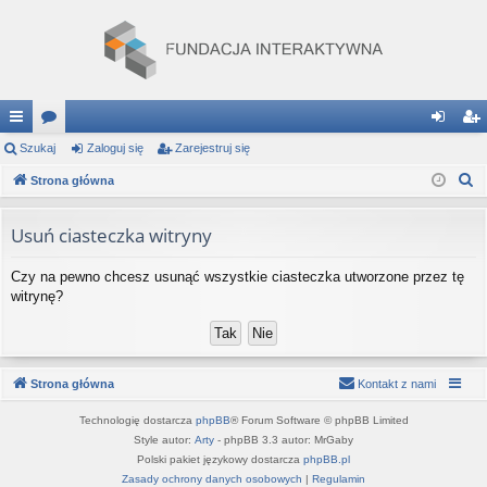
ię
Szukaj
or
Zaloguj się
Zarejestruj się
al
ar
S
ce
Strona główna
a
og
ej
z
j
uj
es
u
Usuń ciasteczka witryny
…
si
tru
k
Czy na pewno chcesz usunąć wszystkie ciasteczka utworzone przez tę
a
ę
j
witrynę?
j
si
ę
Strona główna
Kontakt z nami
Technologię dostarcza
phpBB
® Forum Software © phpBB Limited
Style autor:
Arty
- phpBB 3.3 autor: MrGaby
Polski pakiet językowy dostarcza
phpBB.pl
Zasady ochrony danych osobowych
|
Regulamin