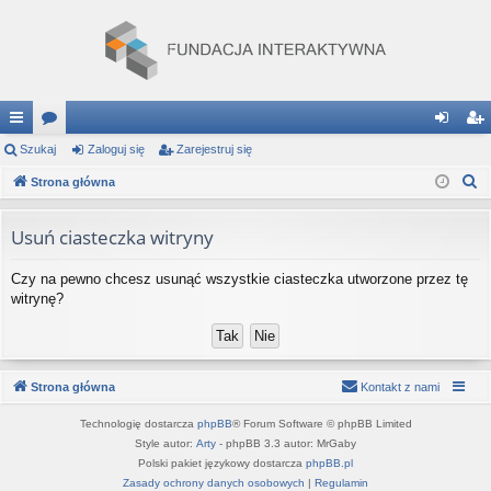
ię
Szukaj
or
Zaloguj się
Zarejestruj się
al
ar
S
ce
Strona główna
a
og
ej
z
j
uj
es
u
Usuń ciasteczka witryny
…
si
tru
k
Czy na pewno chcesz usunąć wszystkie ciasteczka utworzone przez tę
a
ę
j
witrynę?
j
si
ę
Strona główna
Kontakt z nami
Technologię dostarcza
phpBB
® Forum Software © phpBB Limited
Style autor:
Arty
- phpBB 3.3 autor: MrGaby
Polski pakiet językowy dostarcza
phpBB.pl
Zasady ochrony danych osobowych
|
Regulamin