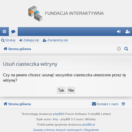
ię
Szukaj
or
Zaloguj się
Zarejestruj się
al
ar
S
ce
Strona główna
a
og
ej
z
j
uj
es
u
Usuń ciasteczka witryny
…
si
tru
k
Czy na pewno chcesz usunąć wszystkie ciasteczka utworzone przez tę
a
ę
j
witrynę?
j
si
ę
Strona główna
Kontakt z nami
Technologię dostarcza
phpBB
® Forum Software © phpBB Limited
Style autor:
Arty
- phpBB 3.3 autor: MrGaby
Polski pakiet językowy dostarcza
phpBB.pl
Zasady ochrony danych osobowych
|
Regulamin