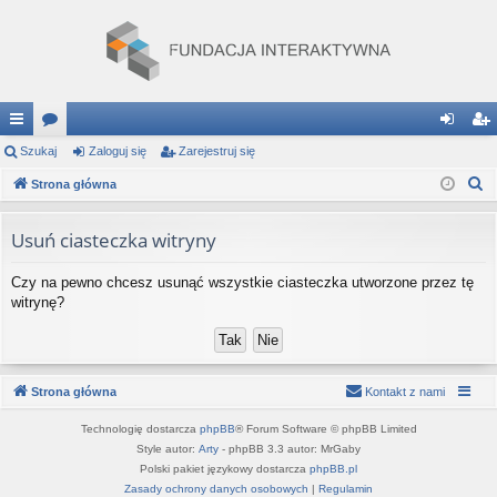
ię
Szukaj
or
Zaloguj się
Zarejestruj się
al
ar
S
ce
Strona główna
a
og
ej
z
j
uj
es
u
Usuń ciasteczka witryny
…
si
tru
k
Czy na pewno chcesz usunąć wszystkie ciasteczka utworzone przez tę
a
ę
j
witrynę?
j
si
ę
Strona główna
Kontakt z nami
Technologię dostarcza
phpBB
® Forum Software © phpBB Limited
Style autor:
Arty
- phpBB 3.3 autor: MrGaby
Polski pakiet językowy dostarcza
phpBB.pl
Zasady ochrony danych osobowych
|
Regulamin