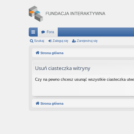
Fora
ię
Szukaj
Zaloguj się
Zarejestruj się
ce
Strona główna
j
Usuń ciasteczka witryny
…
Czy na pewno chcesz usunąć wszystkie ciasteczka utwo
Strona główna