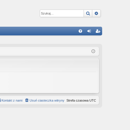
Szukaj
Wyszukiwanie 
W
FA
al
ar
Q
og
ej
uj
es
si
tru
ę
j
si
ę
Kontakt z nami
Usuń ciasteczka witryny
Strefa czasowa
UTC