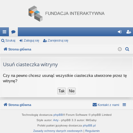
ię
Szukaj
or
Zaloguj się
Zarejestruj się
al
ar
S
ce
Strona główna
a
og
ej
z
j
uj
es
u
Usuń ciasteczka witryny
…
si
tru
k
Czy na pewno chcesz usunąć wszystkie ciasteczka utworzone przez tę
a
ę
j
witrynę?
j
si
ę
Strona główna
Kontakt z nami
Technologię dostarcza
phpBB
® Forum Software © phpBB Limited
Style autor:
Arty
- phpBB 3.3 autor: MrGaby
Polski pakiet językowy dostarcza
phpBB.pl
Zasady ochrony danych osobowych
|
Regulamin