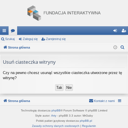
ię
Szukaj
or
Zaloguj się
Zarejestruj się
al
ar
S
ce
Strona główna
a
og
ej
z
j
uj
es
u
Usuń ciasteczka witryny
…
si
tru
k
Czy na pewno chcesz usunąć wszystkie ciasteczka utworzone przez tę
a
ę
j
witrynę?
j
si
ę
Strona główna
Kontakt z nami
Technologię dostarcza
phpBB
® Forum Software © phpBB Limited
Style autor:
Arty
- phpBB 3.3 autor: MrGaby
Polski pakiet językowy dostarcza
phpBB.pl
Zasady ochrony danych osobowych
|
Regulamin