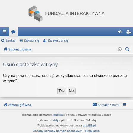
ię
Szukaj
or
Zaloguj się
Zarejestruj się
al
ar
S
ce
Strona główna
a
og
ej
z
j
uj
es
u
Usuń ciasteczka witryny
…
si
tru
k
Czy na pewno chcesz usunąć wszystkie ciasteczka utworzone przez tę
a
ę
j
witrynę?
j
si
ę
Strona główna
Kontakt z nami
Technologię dostarcza
phpBB
® Forum Software © phpBB Limited
Style autor:
Arty
- phpBB 3.3 autor: MrGaby
Polski pakiet językowy dostarcza
phpBB.pl
Zasady ochrony danych osobowych
|
Regulamin