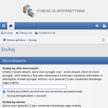
ię
Szukaj
or
Zaloguj się
Zarejestruj się
al
ar
ce
Strona główna
a
Szukaj
og
ej
j
uj
es
Szukaj
…
si
tru
Wyszukiwanie
ę
j
Szukaj wg słów kluczowych:
si
Umieść
+
przed słowem, które musi wystąpić oraz
-
przed słowem, które nie może
wystąpić. Jeśli umieścisz listę słów oddzielonych
|
wewnątrz nawiasów, tylko jedno ze
ę
słów będzie musiało wystąpić. Możesz użyć gwiazdki (*) jako zamiennika dowolnego
ciągu znaków.
Szukaj wszystkich wyrażeń lub użyj wyrażenia wprowadzonego
Szukaj któregokolwiek z wyrażeń
Szukaj wg autora:
Można użyć gwiazdki (*) jako zamiennika dowolnego ciągu znaków.