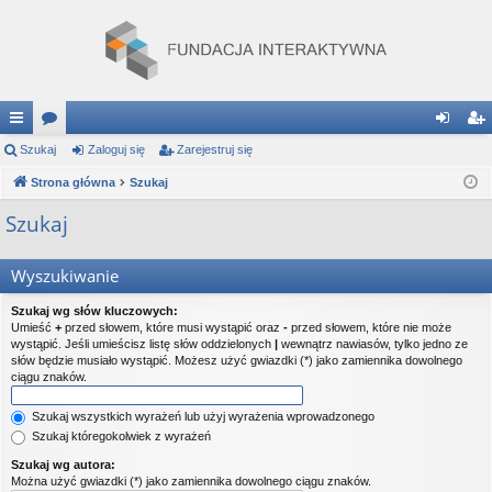
ię
Szukaj
or
Zaloguj się
Zarejestruj się
al
ar
ce
Strona główna
a
Szukaj
og
ej
j
uj
es
Szukaj
…
si
tru
Wyszukiwanie
ę
j
Szukaj wg słów kluczowych:
si
Umieść
+
przed słowem, które musi wystąpić oraz
-
przed słowem, które nie może
wystąpić. Jeśli umieścisz listę słów oddzielonych
|
wewnątrz nawiasów, tylko jedno ze
ę
słów będzie musiało wystąpić. Możesz użyć gwiazdki (*) jako zamiennika dowolnego
ciągu znaków.
Szukaj wszystkich wyrażeń lub użyj wyrażenia wprowadzonego
Szukaj któregokolwiek z wyrażeń
Szukaj wg autora:
Można użyć gwiazdki (*) jako zamiennika dowolnego ciągu znaków.