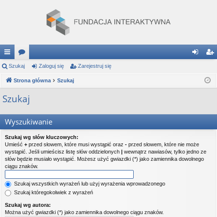
ię
Szukaj
or
Zaloguj się
Zarejestruj się
al
ar
ce
Strona główna
a
Szukaj
og
ej
j
uj
es
Szukaj
…
si
tru
Wyszukiwanie
ę
j
Szukaj wg słów kluczowych:
si
Umieść
+
przed słowem, które musi wystąpić oraz
-
przed słowem, które nie może
wystąpić. Jeśli umieścisz listę słów oddzielonych
|
wewnątrz nawiasów, tylko jedno ze
ę
słów będzie musiało wystąpić. Możesz użyć gwiazdki (*) jako zamiennika dowolnego
ciągu znaków.
Szukaj wszystkich wyrażeń lub użyj wyrażenia wprowadzonego
Szukaj któregokolwiek z wyrażeń
Szukaj wg autora:
Można użyć gwiazdki (*) jako zamiennika dowolnego ciągu znaków.