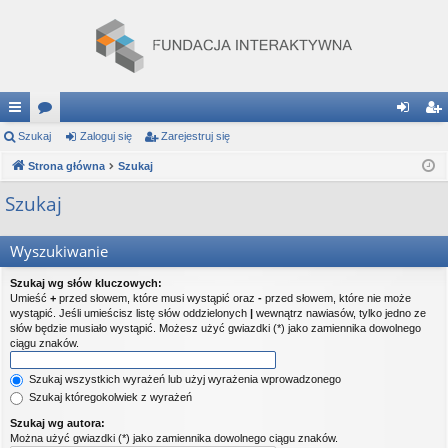
ię
Szukaj
or
Zaloguj się
Zarejestruj się
al
ar
ce
Strona główna
a
Szukaj
og
ej
j
uj
es
Szukaj
…
si
tru
Wyszukiwanie
ę
j
Szukaj wg słów kluczowych:
si
Umieść
+
przed słowem, które musi wystąpić oraz
-
przed słowem, które nie może
wystąpić. Jeśli umieścisz listę słów oddzielonych
|
wewnątrz nawiasów, tylko jedno ze
ę
słów będzie musiało wystąpić. Możesz użyć gwiazdki (*) jako zamiennika dowolnego
ciągu znaków.
Szukaj wszystkich wyrażeń lub użyj wyrażenia wprowadzonego
Szukaj któregokolwiek z wyrażeń
Szukaj wg autora:
Można użyć gwiazdki (*) jako zamiennika dowolnego ciągu znaków.