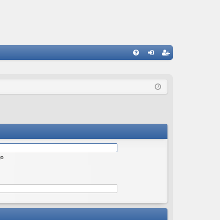
W
FA
al
ar
Q
og
ej
uj
es
si
tru
ę
j
si
ę
go