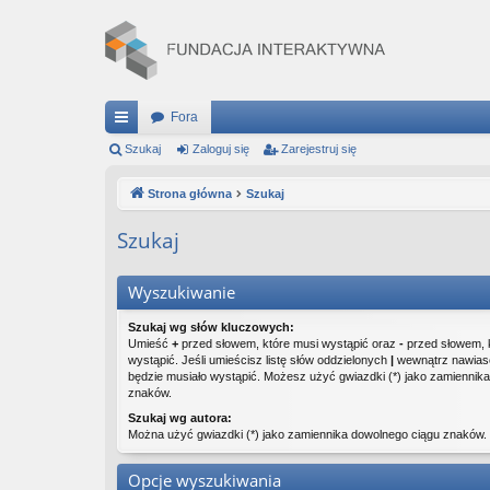
Fora
ię
Szukaj
Zaloguj się
Zarejestruj się
ce
Strona główna
Szukaj
j
Szukaj
…
Wyszukiwanie
Szukaj wg słów kluczowych:
Umieść
+
przed słowem, które musi wystąpić oraz
-
przed słowem, 
wystąpić. Jeśli umieścisz listę słów oddzielonych
|
wewnątrz nawiasó
będzie musiało wystąpić. Możesz użyć gwiazdki (*) jako zamiennik
znaków.
Szukaj wg autora:
Można użyć gwiazdki (*) jako zamiennika dowolnego ciągu znaków.
Opcje wyszukiwania