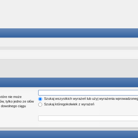
które nie może
Szukaj wszystkich wyrażeń lub użyj wyrażenia wprowadzone
w, tylko jedno ze słów
Szukaj któregokolwiek z wyrażeń
a dowolnego ciągu