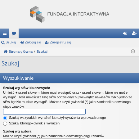
ię
Szukaj
or
Zaloguj się
Zarejestruj się
al
ar
ce
Strona główna
a
Szukaj
og
ej
j
uj
es
Szukaj
…
si
tru
Wyszukiwanie
ę
j
Szukaj wg słów kluczowych:
si
Umieść
+
przed słowem, które musi wystąpić oraz
-
przed słowem, które nie może
wystąpić. Jeśli umieścisz listę słów oddzielonych
|
wewnątrz nawiasów, tylko jedno ze
ę
słów będzie musiało wystąpić. Możesz użyć gwiazdki (*) jako zamiennika dowolnego
ciągu znaków.
Szukaj wszystkich wyrażeń lub użyj wyrażenia wprowadzonego
Szukaj któregokolwiek z wyrażeń
Szukaj wg autora:
Można użyć gwiazdki (*) jako zamiennika dowolnego ciągu znaków.