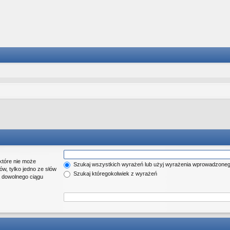
które nie może
Szukaj wszystkich wyrażeń lub użyj wyrażenia wprowadzone
w, tylko jedno ze słów
Szukaj któregokolwiek z wyrażeń
a dowolnego ciągu