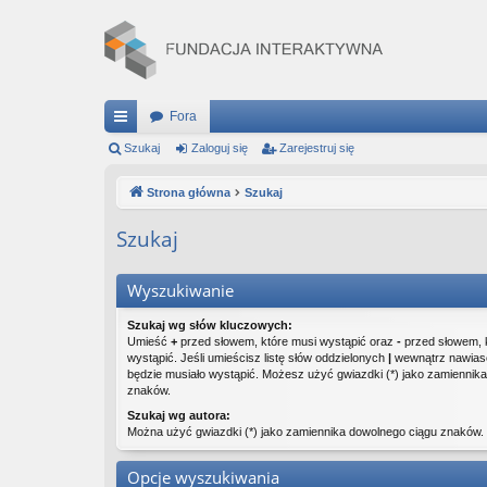
Fora
ię
Szukaj
Zaloguj się
Zarejestruj się
ce
Strona główna
Szukaj
j
Szukaj
…
Wyszukiwanie
Szukaj wg słów kluczowych:
Umieść
+
przed słowem, które musi wystąpić oraz
-
przed słowem, 
wystąpić. Jeśli umieścisz listę słów oddzielonych
|
wewnątrz nawiasó
będzie musiało wystąpić. Możesz użyć gwiazdki (*) jako zamiennik
znaków.
Szukaj wg autora:
Można użyć gwiazdki (*) jako zamiennika dowolnego ciągu znaków.
Opcje wyszukiwania