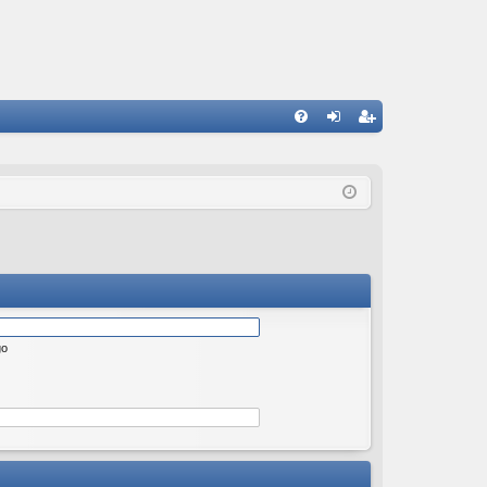
W
FA
al
ar
Q
og
ej
uj
es
si
tru
ę
j
si
ę
go