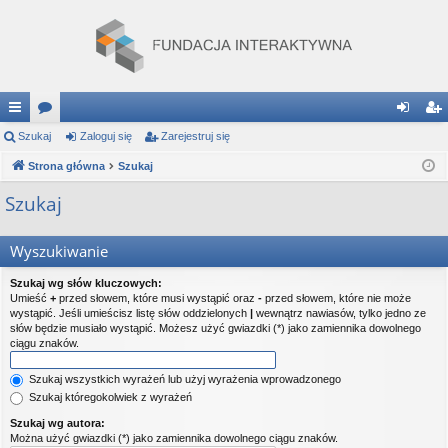
ię
Szukaj
or
Zaloguj się
Zarejestruj się
al
ar
ce
Strona główna
a
Szukaj
og
ej
j
uj
es
Szukaj
…
si
tru
Wyszukiwanie
ę
j
Szukaj wg słów kluczowych:
si
Umieść
+
przed słowem, które musi wystąpić oraz
-
przed słowem, które nie może
wystąpić. Jeśli umieścisz listę słów oddzielonych
|
wewnątrz nawiasów, tylko jedno ze
ę
słów będzie musiało wystąpić. Możesz użyć gwiazdki (*) jako zamiennika dowolnego
ciągu znaków.
Szukaj wszystkich wyrażeń lub użyj wyrażenia wprowadzonego
Szukaj któregokolwiek z wyrażeń
Szukaj wg autora:
Można użyć gwiazdki (*) jako zamiennika dowolnego ciągu znaków.