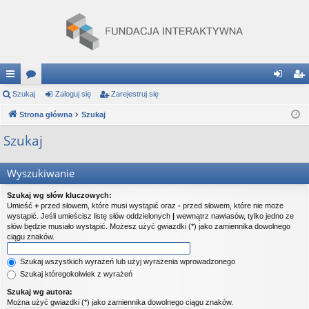
ię
Szukaj
or
Zaloguj się
Zarejestruj się
al
ar
ce
Strona główna
a
Szukaj
og
ej
j
uj
es
Szukaj
…
si
tru
Wyszukiwanie
ę
j
Szukaj wg słów kluczowych:
si
Umieść
+
przed słowem, które musi wystąpić oraz
-
przed słowem, które nie może
wystąpić. Jeśli umieścisz listę słów oddzielonych
|
wewnątrz nawiasów, tylko jedno ze
ę
słów będzie musiało wystąpić. Możesz użyć gwiazdki (*) jako zamiennika dowolnego
ciągu znaków.
Szukaj wszystkich wyrażeń lub użyj wyrażenia wprowadzonego
Szukaj któregokolwiek z wyrażeń
Szukaj wg autora:
Można użyć gwiazdki (*) jako zamiennika dowolnego ciągu znaków.