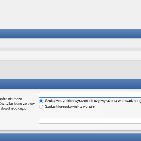
które nie może
Szukaj wszystkich wyrażeń lub użyj wyrażenia wprowadzone
w, tylko jedno ze słów
Szukaj któregokolwiek z wyrażeń
a dowolnego ciągu