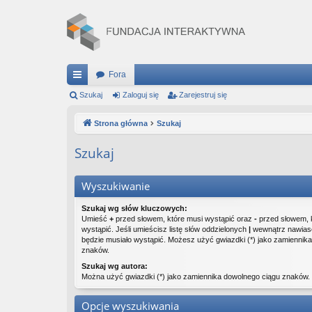
Fora
ię
Szukaj
Zaloguj się
Zarejestruj się
ce
Strona główna
Szukaj
j
Szukaj
…
Wyszukiwanie
Szukaj wg słów kluczowych:
Umieść
+
przed słowem, które musi wystąpić oraz
-
przed słowem, 
wystąpić. Jeśli umieścisz listę słów oddzielonych
|
wewnątrz nawiasó
będzie musiało wystąpić. Możesz użyć gwiazdki (*) jako zamiennik
znaków.
Szukaj wg autora:
Można użyć gwiazdki (*) jako zamiennika dowolnego ciągu znaków.
Opcje wyszukiwania