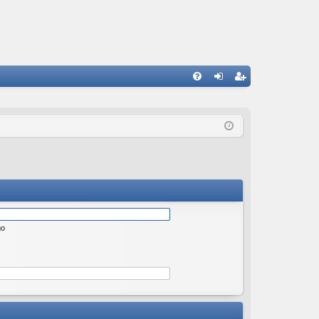
W
FA
al
ar
Q
og
ej
uj
es
si
tru
ę
j
si
ę
go