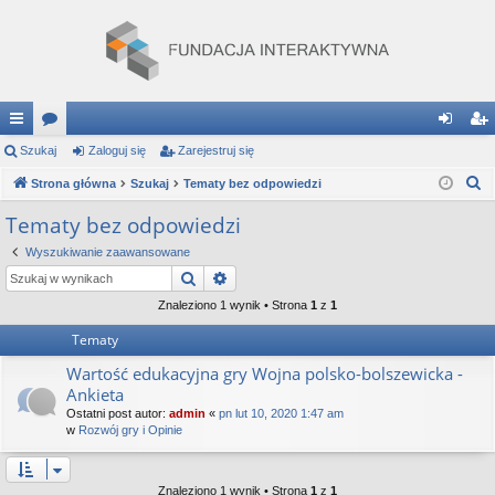
ię
Szukaj
or
Zaloguj się
Zarejestruj się
al
ar
S
ce
Strona główna
a
Szukaj
Tematy bez odpowiedzi
og
ej
z
j
uj
es
Tematy bez odpowiedzi
u
…
si
tru
Wyszukiwanie zaawansowane
k
Szukaj
Wyszukiwanie zaawansowane
a
ę
j
j
Znaleziono 1 wynik • Strona
1
z
1
si
Tematy
ę
Wartość edukacyjna gry Wojna polsko-bolszewicka -
Ankieta
Ostatni post autor:
admin
«
pn lut 10, 2020 1:47 am
w
Rozwój gry i Opinie
Znaleziono 1 wynik • Strona
1
z
1