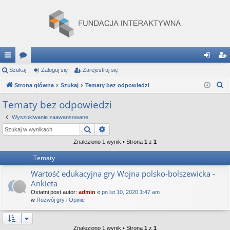
ię
Szukaj
or
Zaloguj się
Zarejestruj się
al
ar
S
ce
Strona główna
a
Szukaj
Tematy bez odpowiedzi
og
ej
z
j
uj
es
Tematy bez odpowiedzi
u
…
si
tru
Wyszukiwanie zaawansowane
k
Szukaj
Wyszukiwanie zaawansowane
a
ę
j
j
Znaleziono 1 wynik • Strona
1
z
1
si
Tematy
ę
Wartość edukacyjna gry Wojna polsko-bolszewicka -
Ankieta
Ostatni post autor:
admin
«
pn lut 10, 2020 1:47 am
w
Rozwój gry i Opinie
Znaleziono 1 wynik • Strona
1
z
1