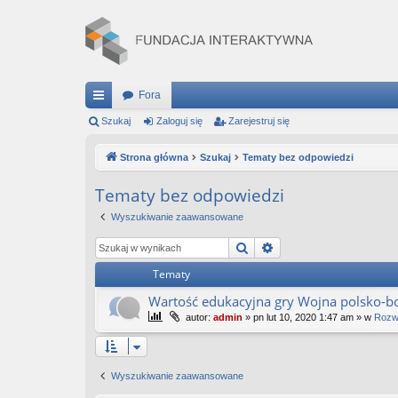
Fora
ię
Szukaj
Zaloguj się
Zarejestruj się
ce
Strona główna
Szukaj
Tematy bez odpowiedzi
j
Tematy bez odpowiedzi
…
Wyszukiwanie zaawansowane
Szukaj
Wyszukiwanie zaaw
Tematy
Wartość edukacyjna gry Wojna polsko-bo
autor:
admin
»
pn lut 10, 2020 1:47 am
» w
Rozwó
Wyszukiwanie zaawansowane