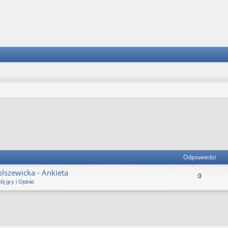
ansowane
Odpowiedzi
lszewicka - Ankieta
0
j gry i Opinie