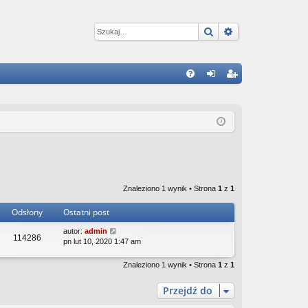
Szukaj
Wyszukiwanie 
W
FA
al
ar
Q
og
ej
uj
es
si
tru
ę
j
Znaleziono 1 wynik • Strona
1
z
1
si
Odsłony
Ostatni post
ę
autor:
admin
114286
pn lut 10, 2020 1:47 am
Znaleziono 1 wynik • Strona
1
z
1
Przejdź do