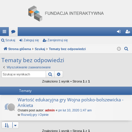
ię
Szukaj
or
Zaloguj się
Zarejestruj się
al
ar
S
ce
Strona główna
a
Szukaj
Tematy bez odpowiedzi
og
ej
z
j
uj
es
Tematy bez odpowiedzi
u
…
si
tru
Wyszukiwanie zaawansowane
k
Szukaj
Wyszukiwanie zaawansowane
a
ę
j
j
Znaleziono 1 wynik • Strona
1
z
1
si
Tematy
ę
Wartość edukacyjna gry Wojna polsko-bolszewicka -
Ankieta
Ostatni post autor:
admin
«
pn lut 10, 2020 1:47 am
w
Rozwój gry i Opinie
Znaleziono 1 wynik • Strona
1
z
1