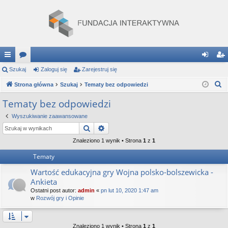
ię
Szukaj
or
Zaloguj się
Zarejestruj się
al
ar
S
ce
Strona główna
a
Szukaj
Tematy bez odpowiedzi
og
ej
z
j
uj
es
Tematy bez odpowiedzi
u
…
si
tru
Wyszukiwanie zaawansowane
k
Szukaj
Wyszukiwanie zaawansowane
a
ę
j
j
Znaleziono 1 wynik • Strona
1
z
1
si
Tematy
ę
Wartość edukacyjna gry Wojna polsko-bolszewicka -
Ankieta
Ostatni post autor:
admin
«
pn lut 10, 2020 1:47 am
w
Rozwój gry i Opinie
Znaleziono 1 wynik • Strona
1
z
1