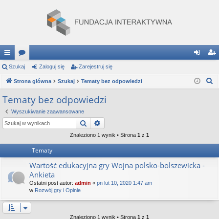
ię
Szukaj
or
Zaloguj się
Zarejestruj się
al
ar
S
ce
Strona główna
a
Szukaj
Tematy bez odpowiedzi
og
ej
z
j
uj
es
Tematy bez odpowiedzi
u
…
si
tru
Wyszukiwanie zaawansowane
k
Szukaj
Wyszukiwanie zaawansowane
a
ę
j
j
Znaleziono 1 wynik • Strona
1
z
1
si
Tematy
ę
Wartość edukacyjna gry Wojna polsko-bolszewicka -
Ankieta
Ostatni post autor:
admin
«
pn lut 10, 2020 1:47 am
w
Rozwój gry i Opinie
Znaleziono 1 wynik • Strona
1
z
1