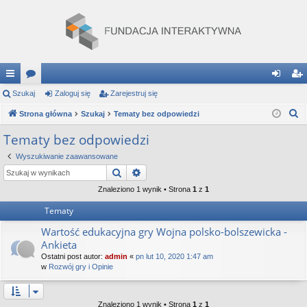
ię
Szukaj
or
Zaloguj się
Zarejestruj się
al
ar
S
ce
Strona główna
a
Szukaj
Tematy bez odpowiedzi
og
ej
z
j
uj
es
Tematy bez odpowiedzi
u
…
si
tru
Wyszukiwanie zaawansowane
k
Szukaj
Wyszukiwanie zaawansowane
a
ę
j
j
Znaleziono 1 wynik • Strona
1
z
1
si
Tematy
ę
Wartość edukacyjna gry Wojna polsko-bolszewicka -
Ankieta
Ostatni post autor:
admin
«
pn lut 10, 2020 1:47 am
w
Rozwój gry i Opinie
Znaleziono 1 wynik • Strona
1
z
1