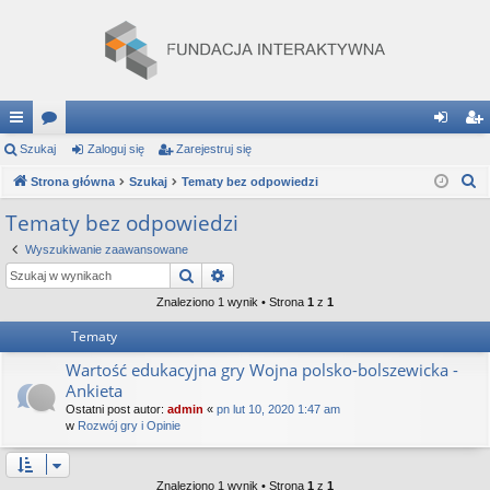
ię
Szukaj
or
Zaloguj się
Zarejestruj się
al
ar
S
ce
Strona główna
a
Szukaj
Tematy bez odpowiedzi
og
ej
z
j
uj
es
Tematy bez odpowiedzi
u
…
si
tru
Wyszukiwanie zaawansowane
k
Szukaj
Wyszukiwanie zaawansowane
a
ę
j
j
Znaleziono 1 wynik • Strona
1
z
1
si
Tematy
ę
Wartość edukacyjna gry Wojna polsko-bolszewicka -
Ankieta
Ostatni post autor:
admin
«
pn lut 10, 2020 1:47 am
w
Rozwój gry i Opinie
Znaleziono 1 wynik • Strona
1
z
1