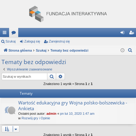
ię
Szukaj
or
Zaloguj się
Zarejestruj się
al
ar
S
ce
Strona główna
a
Szukaj
Tematy bez odpowiedzi
og
ej
z
j
uj
es
Tematy bez odpowiedzi
u
…
si
tru
Wyszukiwanie zaawansowane
k
Szukaj
Wyszukiwanie zaawansowane
a
ę
j
j
Znaleziono 1 wynik • Strona
1
z
1
si
Tematy
ę
Wartość edukacyjna gry Wojna polsko-bolszewicka -
Ankieta
Ostatni post autor:
admin
«
pn lut 10, 2020 1:47 am
w
Rozwój gry i Opinie
Znaleziono 1 wynik • Strona
1
z
1