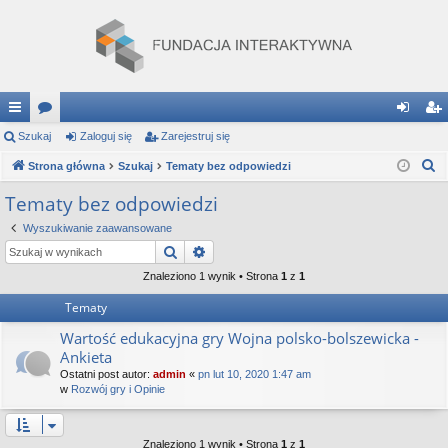
ię
Szukaj
or
Zaloguj się
Zarejestruj się
al
ar
S
ce
Strona główna
a
Szukaj
Tematy bez odpowiedzi
og
ej
z
j
uj
es
Tematy bez odpowiedzi
u
…
si
tru
Wyszukiwanie zaawansowane
k
Szukaj
Wyszukiwanie zaawansowane
a
ę
j
j
Znaleziono 1 wynik • Strona
1
z
1
si
Tematy
ę
Wartość edukacyjna gry Wojna polsko-bolszewicka -
Ankieta
Ostatni post autor:
admin
«
pn lut 10, 2020 1:47 am
w
Rozwój gry i Opinie
Znaleziono 1 wynik • Strona
1
z
1