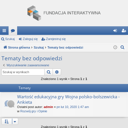
ię
Szukaj
or
Zaloguj się
Zarejestruj się
al
ar
S
ce
Strona główna
a
Szukaj
Tematy bez odpowiedzi
og
ej
z
j
uj
es
Tematy bez odpowiedzi
u
…
si
tru
Wyszukiwanie zaawansowane
k
Szukaj
Wyszukiwanie zaawansowane
a
ę
j
j
Znaleziono 1 wynik • Strona
1
z
1
si
Tematy
ę
Wartość edukacyjna gry Wojna polsko-bolszewicka -
Ankieta
Ostatni post autor:
admin
«
pn lut 10, 2020 1:47 am
w
Rozwój gry i Opinie
Znaleziono 1 wynik • Strona
1
z
1