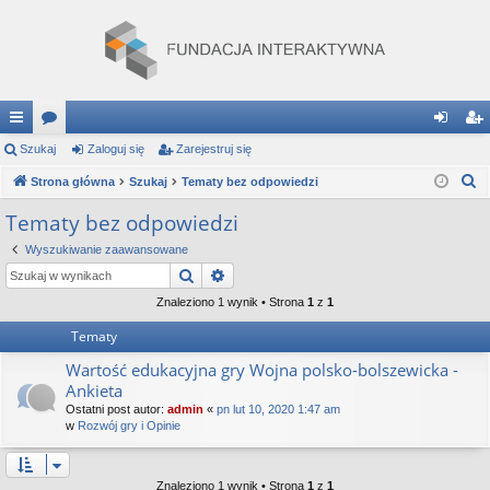
ię
Szukaj
or
Zaloguj się
Zarejestruj się
al
ar
S
ce
Strona główna
a
Szukaj
Tematy bez odpowiedzi
og
ej
z
j
uj
es
Tematy bez odpowiedzi
u
…
si
tru
Wyszukiwanie zaawansowane
k
Szukaj
Wyszukiwanie zaawansowane
a
ę
j
j
Znaleziono 1 wynik • Strona
1
z
1
si
Tematy
ę
Wartość edukacyjna gry Wojna polsko-bolszewicka -
Ankieta
Ostatni post autor:
admin
«
pn lut 10, 2020 1:47 am
w
Rozwój gry i Opinie
Znaleziono 1 wynik • Strona
1
z
1