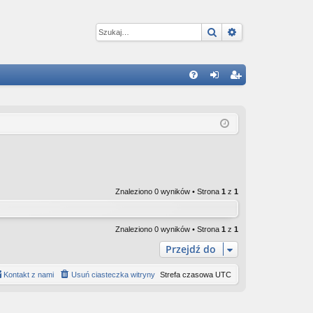
Szukaj
Wyszukiwanie 
W
FA
al
ar
Q
og
ej
uj
es
si
tru
ę
j
Znaleziono 0 wyników • Strona
1
z
1
si
ę
Znaleziono 0 wyników • Strona
1
z
1
Przejdź do
Kontakt z nami
Usuń ciasteczka witryny
Strefa czasowa
UTC