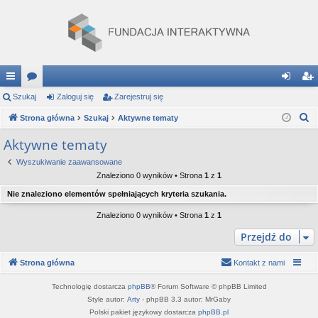
ię
Szukaj
or
Zaloguj się
Zarejestruj się
al
ar
S
ce
Strona główna
a
Szukaj
Aktywne tematy
og
ej
z
j
uj
es
Aktywne tematy
u
…
si
tru
Wyszukiwanie zaawansowane
k
Znaleziono 0 wyników • Strona
1
z
1
a
ę
j
Nie znaleziono elementów spełniających kryteria szukania.
j
si
Znaleziono 0 wyników • Strona
1
z
1
ę
Przejdź do
Strona główna
Kontakt z nami
Technologię dostarcza
phpBB
® Forum Software © phpBB Limited
Style autor:
Arty
- phpBB 3.3 autor: MrGaby
Polski pakiet językowy dostarcza
phpBB.pl