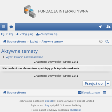
ię
Szukaj
or
Zaloguj się
Zarejestruj się
al
ar
S
ce
Strona główna
a
Szukaj
Aktywne tematy
og
ej
z
j
uj
es
Aktywne tematy
u
…
si
tru
Wyszukiwanie zaawansowane
k
Znaleziono 0 wyników • Strona
1
z
1
a
ę
j
Nie znaleziono elementów spełniających kryteria szukania.
j
si
Znaleziono 0 wyników • Strona
1
z
1
ę
Przejdź do
Strona główna
Kontakt z nami
Technologię dostarcza
phpBB
® Forum Software © phpBB Limited
Style autor:
Arty
- phpBB 3.3 autor: MrGaby
Polski pakiet językowy dostarcza
phpBB.pl