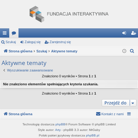
ię
Szukaj
or
Zaloguj się
Zarejestruj się
al
ar
S
ce
Strona główna
a
Szukaj
Aktywne tematy
og
ej
z
j
uj
es
Aktywne tematy
u
…
si
tru
Wyszukiwanie zaawansowane
k
Znaleziono 0 wyników • Strona
1
z
1
a
ę
j
Nie znaleziono elementów spełniających kryteria szukania.
j
si
Znaleziono 0 wyników • Strona
1
z
1
ę
Przejdź do
Strona główna
Kontakt z nami
Technologię dostarcza
phpBB
® Forum Software © phpBB Limited
Style autor:
Arty
- phpBB 3.3 autor: MrGaby
Polski pakiet językowy dostarcza
phpBB.pl