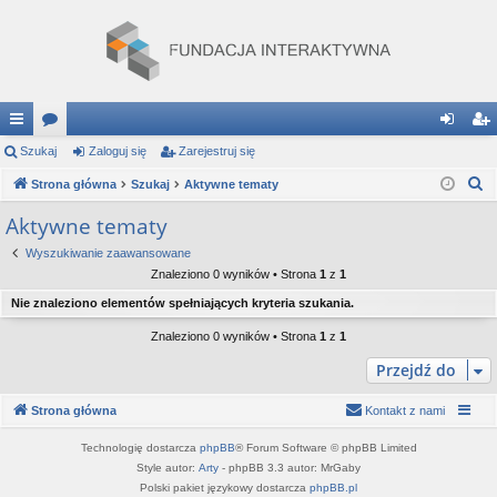
ię
Szukaj
or
Zaloguj się
Zarejestruj się
al
ar
S
ce
Strona główna
a
Szukaj
Aktywne tematy
og
ej
z
j
uj
es
Aktywne tematy
u
…
si
tru
Wyszukiwanie zaawansowane
k
Znaleziono 0 wyników • Strona
1
z
1
a
ę
j
Nie znaleziono elementów spełniających kryteria szukania.
j
si
Znaleziono 0 wyników • Strona
1
z
1
ę
Przejdź do
Strona główna
Kontakt z nami
Technologię dostarcza
phpBB
® Forum Software © phpBB Limited
Style autor:
Arty
- phpBB 3.3 autor: MrGaby
Polski pakiet językowy dostarcza
phpBB.pl