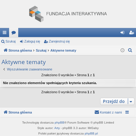
ię
Szukaj
or
Zaloguj się
Zarejestruj się
al
ar
S
ce
Strona główna
a
Szukaj
Aktywne tematy
og
ej
z
j
uj
es
Aktywne tematy
u
…
si
tru
Wyszukiwanie zaawansowane
k
Znaleziono 0 wyników • Strona
1
z
1
a
ę
j
Nie znaleziono elementów spełniających kryteria szukania.
j
si
Znaleziono 0 wyników • Strona
1
z
1
ę
Przejdź do
Strona główna
Kontakt z nami
Technologię dostarcza
phpBB
® Forum Software © phpBB Limited
Style autor:
Arty
- phpBB 3.3 autor: MrGaby
Polski pakiet językowy dostarcza
phpBB.pl