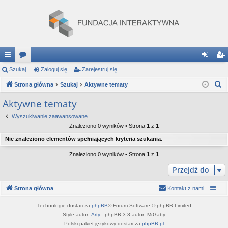
ię
Szukaj
or
Zaloguj się
Zarejestruj się
al
ar
S
ce
Strona główna
a
Szukaj
Aktywne tematy
og
ej
z
j
uj
es
Aktywne tematy
u
…
si
tru
Wyszukiwanie zaawansowane
k
Znaleziono 0 wyników • Strona
1
z
1
a
ę
j
Nie znaleziono elementów spełniających kryteria szukania.
j
si
Znaleziono 0 wyników • Strona
1
z
1
ę
Przejdź do
Strona główna
Kontakt z nami
Technologię dostarcza
phpBB
® Forum Software © phpBB Limited
Style autor:
Arty
- phpBB 3.3 autor: MrGaby
Polski pakiet językowy dostarcza
phpBB.pl