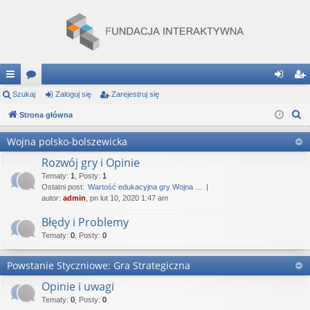
ię
Szukaj
or
Zaloguj się
Zarejestruj się
al
ar
S
ce
Strona główna
a
og
ej
z
j
uj
es
Wojna polsko-bolszewicka
u
…
si
tru
Rozwój gry i Opinie
k
a
Tematy
:
1
,
Posty
:
1
ę
j
Ostatni post:
Wartość edukacyjna gry Wojna …
j
autor:
admin
, pn lut 10, 2020 1:47 am
si
Błędy i Problemy
ę
Tematy
:
0
,
Posty
:
0
Powstanie Styczniowe: Gra Strategiczna
Opinie i uwagi
Tematy
:
0
,
Posty
:
0