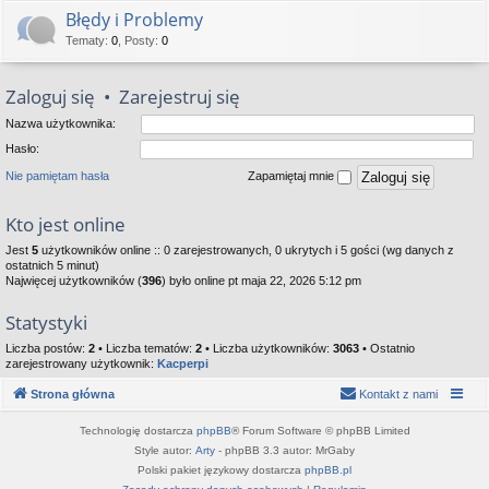
Błędy i Problemy
Tematy
:
0
,
Posty
:
0
Zaloguj się
•
Zarejestruj się
Nazwa użytkownika:
Hasło:
Nie pamiętam hasła
Zapamiętaj mnie
Kto jest online
Jest
5
użytkowników online :: 0 zarejestrowanych, 0 ukrytych i 5 gości (wg danych z
ostatnich 5 minut)
Najwięcej użytkowników (
396
) było online pt maja 22, 2026 5:12 pm
Statystyki
Liczba postów:
2
• Liczba tematów:
2
• Liczba użytkowników:
3063
• Ostatnio
zarejestrowany użytkownik:
Kacperpi
Strona główna
Kontakt z nami
Technologię dostarcza
phpBB
® Forum Software © phpBB Limited
Style autor:
Arty
- phpBB 3.3 autor: MrGaby
Polski pakiet językowy dostarcza
phpBB.pl