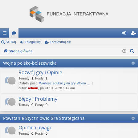
ię
Szukaj
or
Zaloguj się
Zarejestruj się
al
ar
S
ce
Strona główna
a
og
ej
z
j
uj
es
Wojna polsko-bolszewicka
u
…
si
tru
Rozwój gry i Opinie
k
a
Tematy
:
1
,
Posty
:
1
ę
j
Ostatni post:
Wartość edukacyjna gry Wojna …
j
autor:
admin
, pn lut 10, 2020 1:47 am
si
Błędy i Problemy
ę
Tematy
:
0
,
Posty
:
0
Powstanie Styczniowe: Gra Strategiczna
Opinie i uwagi
Tematy
:
0
,
Posty
:
0