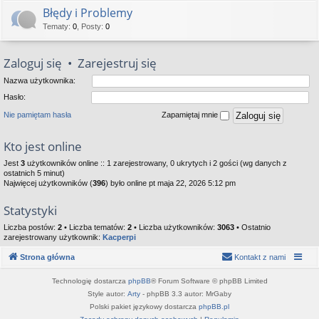
Błędy i Problemy
Tematy
:
0
,
Posty
:
0
Zaloguj się
•
Zarejestruj się
Nazwa użytkownika:
Hasło:
Nie pamiętam hasła
Zapamiętaj mnie
Kto jest online
Jest
3
użytkowników online :: 1 zarejestrowany, 0 ukrytych i 2 gości (wg danych z
ostatnich 5 minut)
Najwięcej użytkowników (
396
) było online pt maja 22, 2026 5:12 pm
Statystyki
Liczba postów:
2
• Liczba tematów:
2
• Liczba użytkowników:
3063
• Ostatnio
zarejestrowany użytkownik:
Kacperpi
Strona główna
Kontakt z nami
Technologię dostarcza
phpBB
® Forum Software © phpBB Limited
Style autor:
Arty
- phpBB 3.3 autor: MrGaby
Polski pakiet językowy dostarcza
phpBB.pl