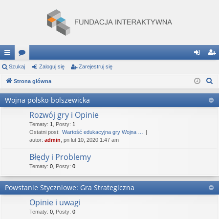
ię
Szukaj
or
Zaloguj się
Zarejestruj się
al
ar
S
ce
Strona główna
a
og
ej
z
j
uj
es
Wojna polsko-bolszewicka
u
…
si
tru
Rozwój gry i Opinie
k
a
Tematy
:
1
,
Posty
:
1
ę
j
Ostatni post:
Wartość edukacyjna gry Wojna …
j
autor:
admin
, pn lut 10, 2020 1:47 am
si
Błędy i Problemy
ę
Tematy
:
0
,
Posty
:
0
Powstanie Styczniowe: Gra Strategiczna
Opinie i uwagi
Tematy
:
0
,
Posty
:
0