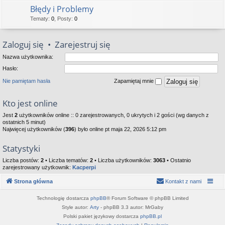
Błędy i Problemy
Tematy
:
0
,
Posty
:
0
Zaloguj się
•
Zarejestruj się
Nazwa użytkownika:
Hasło:
Nie pamiętam hasła
Zapamiętaj mnie
Kto jest online
Jest
2
użytkowników online :: 0 zarejestrowanych, 0 ukrytych i 2 gości (wg danych z
ostatnich 5 minut)
Najwięcej użytkowników (
396
) było online pt maja 22, 2026 5:12 pm
Statystyki
Liczba postów:
2
• Liczba tematów:
2
• Liczba użytkowników:
3063
• Ostatnio
zarejestrowany użytkownik:
Kacperpi
Strona główna
Kontakt z nami
Technologię dostarcza
phpBB
® Forum Software © phpBB Limited
Style autor:
Arty
- phpBB 3.3 autor: MrGaby
Polski pakiet językowy dostarcza
phpBB.pl