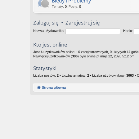
Błędy i Problemy
Tematy
:
0
,
Posty
:
0
Zaloguj się
•
Zarejestruj się
Nazwa użytkownika:
Hasło:
Kto jest online
Jest
4
użytkowników online :: 0 zarejestrowanych, 0 ukrytych i 4 gośc
Najwięcej użytkowników (
396
) było online pt maja 22, 2026 5:12 pm
Statystyki
Liczba postów:
2
• Liczba tematów:
2
• Liczba użytkowników:
3063
• O
Strona główna