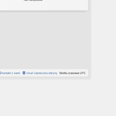
w
s
z
y
p
o
s
t
Kontakt z nami
Usuń ciasteczka witryny
Strefa czasowa
UTC