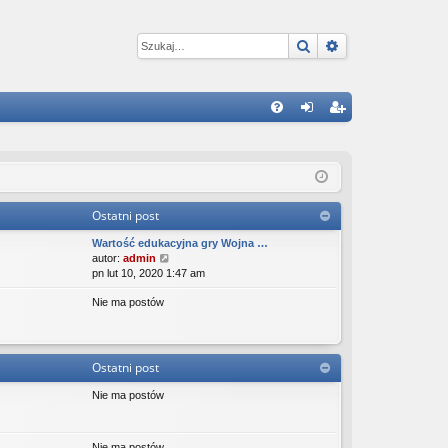
Szukaj
Wyszukiwanie 
W
FA
al
ar
Q
og
ej
uj
es
Ostatni post
si
tru
Wartość edukacyjna gry Wojna …
ę
j
W
autor:
admin
y
pn lut 10, 2020 1:47 am
si
ś
Nie ma postów
w
ę
i
e
t
l
Ostatni post
n
a
Nie ma postów
j
n
o
Nie ma postów