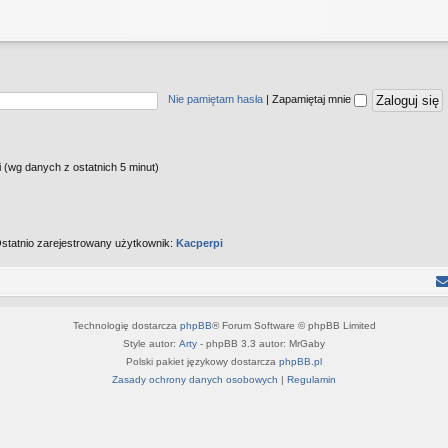
Nie pamiętam hasła
|
Zapamiętaj mnie
i (wg danych z ostatnich 5 minut)
statnio zarejestrowany użytkownik:
Kacperpi
Technologię dostarcza
phpBB
® Forum Software © phpBB Limited
Style autor:
Arty
- phpBB 3.3 autor: MrGaby
Polski pakiet językowy dostarcza
phpBB.pl
Zasady ochrony danych osobowych
|
Regulamin