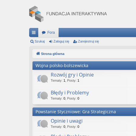
Fora
ię
Szukaj
Zaloguj się
Zarejestruj się
ce
Strona główna
j
Wojna polsko-bolszewicka
…
Rozwój gry i Opinie
Tematy
:
1
,
Posty
:
1
Błędy i Problemy
Tematy
:
0
,
Posty
:
0
Powstanie Styczniowe: Gra Strategiczna
Opinie i uwagi
Tematy
:
0
,
Posty
:
0