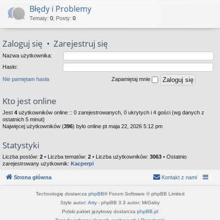
Błędy i Problemy
Tematy
:
0
,
Posty
:
0
Zaloguj się
•
Zarejestruj się
Nazwa użytkownika:
Hasło:
Nie pamiętam hasła
Zapamiętaj mnie
Kto jest online
Jest
4
użytkowników online :: 0 zarejestrowanych, 0 ukrytych i 4 gości (wg danych z
ostatnich 5 minut)
Najwięcej użytkowników (
396
) było online pt maja 22, 2026 5:12 pm
Statystyki
Liczba postów:
2
• Liczba tematów:
2
• Liczba użytkowników:
3063
• Ostatnio
zarejestrowany użytkownik:
Kacperpi
Strona główna
Kontakt z nami
Technologię dostarcza
phpBB
® Forum Software © phpBB Limited
Style autor:
Arty
- phpBB 3.3 autor: MrGaby
Polski pakiet językowy dostarcza
phpBB.pl