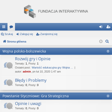
ię
Szukaj
or
Zaloguj się
Zarejestruj się
al
ar
S
ce
Strona główna
a
og
ej
z
j
uj
es
Wojna polsko-bolszewicka
u
…
si
tru
Rozwój gry i Opinie
k
a
Tematy
:
1
,
Posty
:
1
ę
j
Ostatni post:
Wartość edukacyjna gry Wojna …
j
autor:
admin
, pn lut 10, 2020 1:47 am
si
Błędy i Problemy
ę
Tematy
:
0
,
Posty
:
0
Powstanie Styczniowe: Gra Strategiczna
Opinie i uwagi
Tematy
:
0
,
Posty
:
0