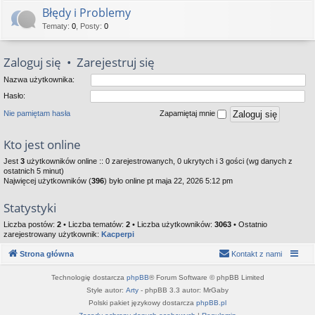
Błędy i Problemy
Tematy
:
0
,
Posty
:
0
Zaloguj się
•
Zarejestruj się
Nazwa użytkownika:
Hasło:
Nie pamiętam hasła
Zapamiętaj mnie
Kto jest online
Jest
3
użytkowników online :: 0 zarejestrowanych, 0 ukrytych i 3 gości (wg danych z
ostatnich 5 minut)
Najwięcej użytkowników (
396
) było online pt maja 22, 2026 5:12 pm
Statystyki
Liczba postów:
2
• Liczba tematów:
2
• Liczba użytkowników:
3063
• Ostatnio
zarejestrowany użytkownik:
Kacperpi
Strona główna
Kontakt z nami
Technologię dostarcza
phpBB
® Forum Software © phpBB Limited
Style autor:
Arty
- phpBB 3.3 autor: MrGaby
Polski pakiet językowy dostarcza
phpBB.pl