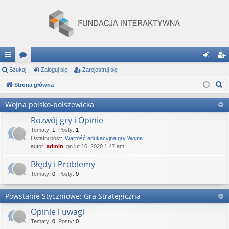
ię
Szukaj
or
Zaloguj się
Zarejestruj się
al
ar
S
ce
Strona główna
a
og
ej
z
j
uj
es
Wojna polsko-bolszewicka
u
…
si
tru
Rozwój gry i Opinie
k
a
Tematy
:
1
,
Posty
:
1
ę
j
Ostatni post:
Wartość edukacyjna gry Wojna …
j
autor:
admin
, pn lut 10, 2020 1:47 am
si
Błędy i Problemy
ę
Tematy
:
0
,
Posty
:
0
Powstanie Styczniowe: Gra Strategiczna
Opinie i uwagi
Tematy
:
0
,
Posty
:
0