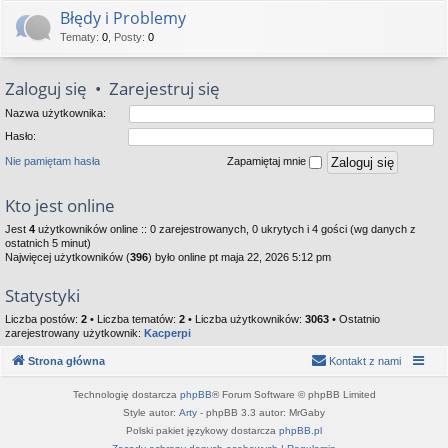
Błędy i Problemy
Tematy
:
0
,
Posty
:
0
Zaloguj się
•
Zarejestruj się
Nazwa użytkownika:
Hasło:
Nie pamiętam hasła
Zapamiętaj mnie
Kto jest online
Jest
4
użytkowników online :: 0 zarejestrowanych, 0 ukrytych i 4 gości (wg danych z
ostatnich 5 minut)
Najwięcej użytkowników (
396
) było online pt maja 22, 2026 5:12 pm
Statystyki
Liczba postów:
2
• Liczba tematów:
2
• Liczba użytkowników:
3063
• Ostatnio
zarejestrowany użytkownik:
Kacperpi
Strona główna
Kontakt z nami
Technologię dostarcza
phpBB
® Forum Software © phpBB Limited
Style autor:
Arty
- phpBB 3.3 autor: MrGaby
Polski pakiet językowy dostarcza
phpBB.pl