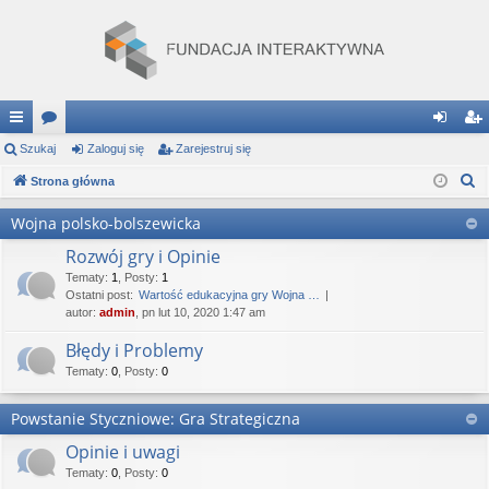
ię
Szukaj
or
Zaloguj się
Zarejestruj się
al
ar
S
ce
Strona główna
a
og
ej
z
j
uj
es
Wojna polsko-bolszewicka
u
…
si
tru
Rozwój gry i Opinie
k
a
Tematy
:
1
,
Posty
:
1
ę
j
Ostatni post:
Wartość edukacyjna gry Wojna …
j
autor:
admin
, pn lut 10, 2020 1:47 am
si
Błędy i Problemy
ę
Tematy
:
0
,
Posty
:
0
Powstanie Styczniowe: Gra Strategiczna
Opinie i uwagi
Tematy
:
0
,
Posty
:
0