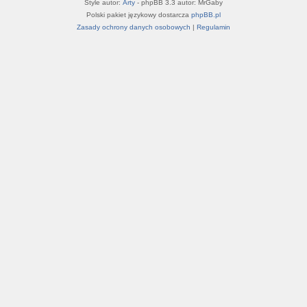
Style autor:
Arty
- phpBB 3.3 autor: MrGaby
Polski pakiet językowy dostarcza
phpBB.pl
Zasady ochrony danych osobowych
|
Regulamin