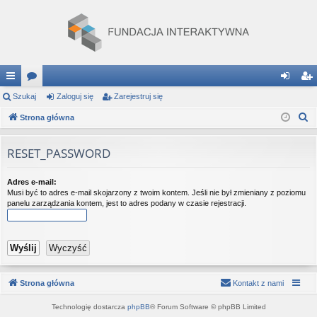
ię
Szukaj
or
Zaloguj się
Zarejestruj się
al
ar
S
ce
Strona główna
a
og
ej
z
j
uj
es
u
RESET_PASSWORD
…
si
tru
k
a
ę
j
Adres e-mail:
Musi być to adres e-mail skojarzony z twoim kontem. Jeśli nie był zmieniany z poziomu
j
si
panelu zarządzania kontem, jest to adres podany w czasie rejestracji.
ę
Strona główna
Kontakt z nami
Technologię dostarcza
phpBB
® Forum Software © phpBB Limited