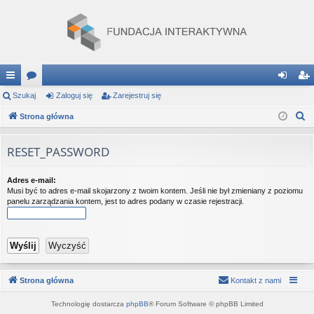
ię
Szukaj
or
Zaloguj się
Zarejestruj się
al
ar
S
ce
Strona główna
a
og
ej
z
j
uj
es
u
RESET_PASSWORD
…
si
tru
k
a
ę
j
Adres e-mail:
Musi być to adres e-mail skojarzony z twoim kontem. Jeśli nie był zmieniany z poziomu
j
si
panelu zarządzania kontem, jest to adres podany w czasie rejestracji.
ę
Strona główna
Kontakt z nami
Technologię dostarcza
phpBB
® Forum Software © phpBB Limited