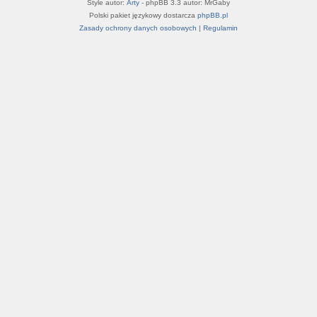
Style autor:
Arty
- phpBB 3.3 autor: MrGaby
Polski pakiet językowy dostarcza
phpBB.pl
Zasady ochrony danych osobowych
|
Regulamin