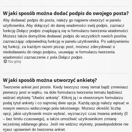
W jaki sposób można dodać podpis do swojego posta?
Aby dodawać podpis do posta, należy go najpierw utworzyć w panelu
użytkownika. Aby dołączyć do danej wiadomości swój podpis, zaznacz
funkcję
Dołącz podpis
znajdującą się w formularzu tworzenia wiadomości.
Możesz także domyślnie dodawać podpis do wszystkich swoich postów,
zaznaczając odpowiednią funkcję w panelu użytkownika. Po uaktywnieniu
tej funkcji, za każdym razem pisząc post, możesz zdecydować o
niedodawaniu do niego podpisu, usuwając w formularzu tworzenia
wiadomości zaznaczenie z pola
Dołącz podpis
.
Na górę
W jaki sposób można utworzyć ankietę?
Tworzenie ankiet jest proste. Kiedy tworzysz nowy temat bądź zmieniasz
pierwszy post w wątku, na dole formularza tworzenia tematu będziesz
widzieć etykietę “Utwórz ankietę”. Kliknij ją i w otworzonym formularzu
podaj tytuł ankiety i co najmniej dwie opcje. Każdą opcję należy wpisać w
nowym wierszu widocznego pola tekstowego. Możesz określić liczbę
opcji, jakie użytkownik może wybrać, wyznaczyć czas trwania ankiety (0
– bez limitu czasowego), a także umożliwić użytkownikom zmianę
wcześniej oddanego głosu. Jeśli nie widzisz etykiety, prawdopodobnie nie
masz uprawnień do tworzenia ankiet.