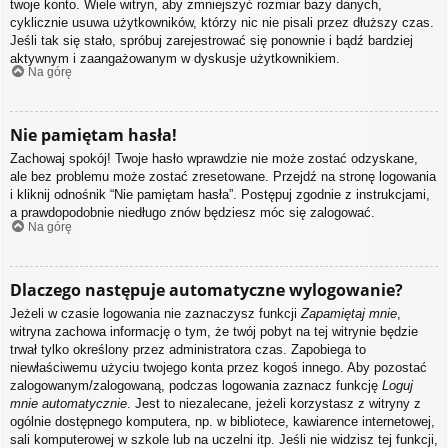
twoje konto. Wiele witryn, aby zmniejszyć rozmiar bazy danych,
cyklicznie usuwa użytkowników, którzy nic nie pisali przez dłuższy czas.
Jeśli tak się stało, spróbuj zarejestrować się ponownie i bądź bardziej
aktywnym i zaangażowanym w dyskusje użytkownikiem.
Na górę
Nie pamiętam hasła!
Zachowaj spokój! Twoje hasło wprawdzie nie może zostać odzyskane,
ale bez problemu może zostać zresetowane. Przejdź na stronę logowania
i kliknij odnośnik “Nie pamiętam hasła”. Postępuj zgodnie z instrukcjami,
a prawdopodobnie niedługo znów będziesz móc się zalogować.
Na górę
Dlaczego następuje automatyczne wylogowanie?
Jeżeli w czasie logowania nie zaznaczysz funkcji
Zapamiętaj mnie
,
witryna zachowa informację o tym, że twój pobyt na tej witrynie będzie
trwał tylko określony przez administratora czas. Zapobiega to
niewłaściwemu użyciu twojego konta przez kogoś innego. Aby pozostać
zalogowanym/zalogowaną, podczas logowania zaznacz funkcję
Loguj
mnie automatycznie
. Jest to niezalecane, jeżeli korzystasz z witryny z
ogólnie dostępnego komputera, np. w bibliotece, kawiarence internetowej,
sali komputerowej w szkole lub na uczelni itp. Jeśli nie widzisz tej funkcji,