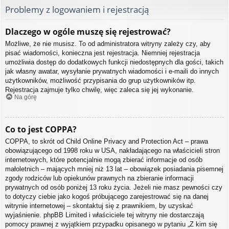
Problemy z logowaniem i rejestracją
Dlaczego w ogóle muszę się rejestrować?
Możliwe, że nie musisz. To od administratora witryny zależy czy, aby
pisać wiadomości, konieczna jest rejestracja. Niemniej rejestracja
umożliwia dostęp do dodatkowych funkcji niedostępnych dla gości, takich
jak własny awatar, wysyłanie prywatnych wiadomości i e-maili do innych
użytkowników, możliwość przypisania do grup użytkowników itp.
Rejestracja zajmuje tylko chwilę, więc zaleca się jej wykonanie.
Na górę
Co to jest COPPA?
COPPA, to skrót od Child Online Privacy and Protection Act – prawa
obowiązującego od 1998 roku w USA, nakładającego na właścicieli stron
internetowych, które potencjalnie mogą zbierać informacje od osób
małoletnich – mających mniej niż 13 lat – obowiązek posiadania pisemnej
zgody rodziców lub opiekunów prawnych na zbieranie informacji
prywatnych od osób poniżej 13 roku życia. Jeżeli nie masz pewności czy
to dotyczy ciebie jako kogoś próbującego zarejestrować się na danej
witrynie internetowej – skontaktuj się z prawnikiem, by uzyskać
wyjaśnienie. phpBB Limited i właściciele tej witryny nie dostarczają
pomocy prawnej z wyjątkiem przypadku opisanego w pytaniu „Z kim się