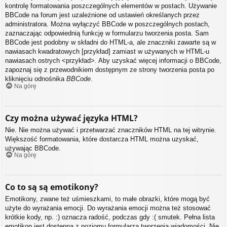
kontrolę formatowania poszczególnych elementów w postach. Używanie
BBCode na forum jest uzależnione od ustawień określanych przez
administratora. Można wyłączyć BBCode w poszczególnych postach,
zaznaczając odpowiednią funkcję w formularzu tworzenia posta. Sam
BBCode jest podobny w składni do HTML-a, ale znaczniki zawarte są w
nawiasach kwadratowych [przykład] zamiast w używanych w HTML-u
nawiasach ostrych <przykład>. Aby uzyskać więcej informacji o BBCode,
zapoznaj się z przewodnikiem dostępnym ze strony tworzenia posta po
kliknięciu odnośnika
BBCode
.
Na górę
Czy można używać języka HTML?
Nie. Nie można używać i przetwarzać znaczników HTML na tej witrynie.
Większość formatowania, które dostarcza HTML można uzyskać,
używając BBCode.
Na górę
Co to są są emotikony?
Emotikony, zwane też uśmieszkami, to małe obrazki, które mogą być
użyte do wyrażania emocji. Do wyrażania emocji można też stosować
krótkie kody, np. :) oznacza radość, podczas gdy :( smutek. Pełna lista
emotikon jest dostępna z poziomu formularza tworzenia wiadomości. Nie