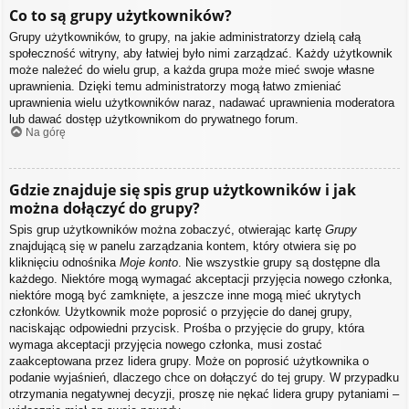
Co to są grupy użytkowników?
Grupy użytkowników, to grupy, na jakie administratorzy dzielą całą
społeczność witryny, aby łatwiej było nimi zarządzać. Każdy użytkownik
może należeć do wielu grup, a każda grupa może mieć swoje własne
uprawnienia. Dzięki temu administratorzy mogą łatwo zmieniać
uprawnienia wielu użytkowników naraz, nadawać uprawnienia moderatora
lub dawać dostęp użytkownikom do prywatnego forum.
Na górę
Gdzie znajduje się spis grup użytkowników i jak
można dołączyć do grupy?
Spis grup użytkowników można zobaczyć, otwierając kartę
Grupy
znajdującą się w panelu zarządzania kontem, który otwiera się po
kliknięciu odnośnika
Moje konto
. Nie wszystkie grupy są dostępne dla
każdego. Niektóre mogą wymagać akceptacji przyjęcia nowego członka,
niektóre mogą być zamknięte, a jeszcze inne mogą mieć ukrytych
członków. Użytkownik może poprosić o przyjęcie do danej grupy,
naciskając odpowiedni przycisk. Prośba o przyjęcie do grupy, która
wymaga akceptacji przyjęcia nowego członka, musi zostać
zaakceptowana przez lidera grupy. Może on poprosić użytkownika o
podanie wyjaśnień, dlaczego chce on dołączyć do tej grupy. W przypadku
otrzymania negatywnej decyzji, proszę nie nękać lidera grupy pytaniami –