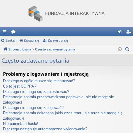
ię
Szukaj
or
Zaloguj się
Zarejestruj się
al
ar
S
ce
Strona główna
a
Często zadawane pytania
og
ej
z
j
uj
es
Często zadawane pytania
u
…
si
tru
k
Problemy z logowaniem i rejestracją
a
ę
j
Dlaczego w ogóle muszę się rejestrować?
j
si
Co to jest COPPA?
Dlaczego nie mogę się zarejestrować?
ę
Rejestracja została przeprowadzona poprawnie, ale nie mogę się
zalogować!
Dlaczego nie mogę się zalogować?
Rejestracja została dokonana jakiś czas temu, ale teraz nie mogę się
zalogować?!
Nie pamiętam hasła!
Dlaczego następuje automatyczne wylogowanie?