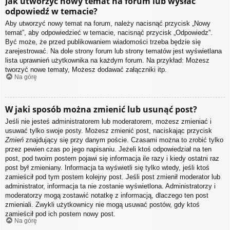
Jak utworzyć nowy temat na forum lub wysłać
odpowiedź w temacie?
Aby utworzyć nowy temat na forum, należy nacisnąć przycisk „Nowy
temat”, aby odpowiedzieć w temacie, nacisnąć przycisk „Odpowiedz”.
Być może, że przed publikowaniem wiadomości trzeba będzie się
zarejestrować. Na dole strony forum lub strony tematów jest wyświetlana
lista uprawnień użytkownika na każdym forum. Na przykład: Możesz
tworzyć nowe tematy, Możesz dodawać załączniki itp.
Na górę
W jaki sposób można zmienić lub usunąć post?
Jeśli nie jesteś administratorem lub moderatorem, możesz zmieniać i
usuwać tylko swoje posty. Możesz zmienić post, naciskając przycisk
Zmień
znajdujący się przy danym poście. Czasami można to zrobić tylko
przez pewien czas po jego napisaniu. Jeżeli ktoś odpowiedział na ten
post, pod twoim postem pojawi się informacja ile razy i kiedy ostatni raz
post był zmieniany. Informacja ta wyświetli się tylko wtedy, jeśli ktoś
zamieścił pod tym postem kolejny post. Jeśli post zmienił moderator lub
administrator, informacja ta nie zostanie wyświetlona. Administratorzy i
moderatorzy mogą zostawić notatkę z informacją, dlaczego ten post
zmieniali. Zwykli użytkownicy nie mogą usuwać postów, gdy ktoś
zamieścił pod ich postem nowy post.
Na górę